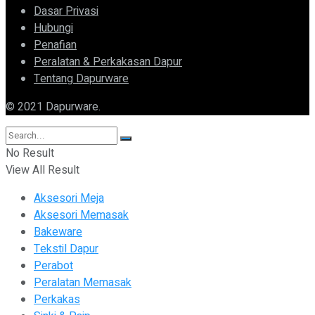
Dasar Privasi
Hubungi
Penafian
Peralatan & Perkakasan Dapur
Tentang Dapurware
© 2021 Dapurware.
No Result
View All Result
Aksesori Meja
Aksesori Memasak
Bakeware
Tekstil Dapur
Perabot
Peralatan Memasak
Perkakas