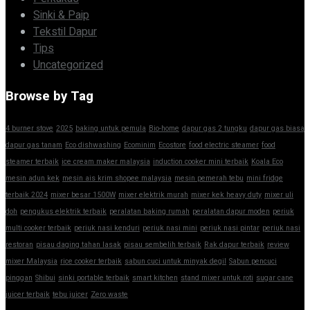
Sinki & Paip
Tekstil Dapur
Tips
Uncategorized
Browse by Tag
4 burner stove
2025
baking untuk pemula
Bio-home
dapur gas 2 tungku
dapur gas biasa
dapur gas tanam
Eco dishwashing
Ecominim
Ecostore
food electric steamer
food
steamer terbaik
ice cream maker malaysia
induction cooker mini terbaik
Koala Eco
mesin adun kek
mesin ais krim shopee malaysia
mesin pemerah tebu
mini fridge
terbaik 2024
mixer besar 1500W
mixer elektrik murah
mixer kek heavy duty
mixer uli
doh
pengukus elektrik terbaik
peralatan baking rumah
peralatan dapur moden
periuk
multi cooker terbaik
periuk nasi kenduri
periuk nasi mini
periuk nasi pintar
periuk nasi
restoran
pisau daging tahan lasak
pisau sembelih terbaik
Rak dapur terbaik
review
mixer Malaysia
rice cooker terbaik
sabun cuci untuk minyak degil
Sabun pencuci
pinggan
Shibui
sinki portable terbaik
smart kitchen
stand mixer untuk roti
sugar cane
juicer terbaik
tebu juicer
Zero waste