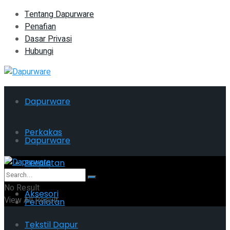
Tentang Dapurware
Penafian
Dasar Privasi
Hubungi
Dapurware
Perkakas
Dapurware
Peralatan
Perkakas
No Result
Aksesori
View All Result
Peralatan
Tekstil Dapur