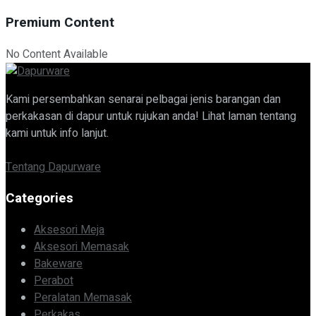
Premium Content
No Content Available
Kami persembahkan senarai pelbagai jenis barangan dan
perkakasan di dapur untuk rujukan anda! Lihat laman tentang
kami untuk info lanjut.
Tentang Dapurware
Categories
Aksesori Meja
Aksesori Memasak
Bakeware
Perabot
Peralatan Memasak
Perkakas