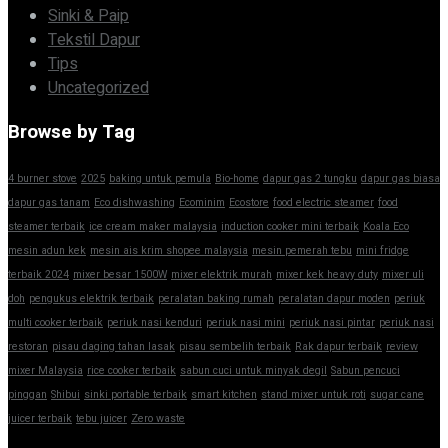
Sinki & Paip
Tekstil Dapur
Tips
Uncategorized
Browse by Tag
4 burner stove
2025
baking untuk pemula
Bio-home
dapur gas 2 tungku
dapur gas biasa
dapur gas tanam
Eco dishwashing
Ecominim
Ecostore
food electric steamer
food
steamer terbaik
ice cream maker malaysia
induction cooker mini terbaik
Koala Eco
mesin adun kek
mesin ais krim shopee malaysia
mesin pemerah tebu
mini fridge
terbaik 2024
mixer besar 1500W
mixer elektrik murah
mixer kek heavy duty
mixer uli
doh
pengukus elektrik terbaik
peralatan baking rumah
peralatan dapur moden
periuk
multi cooker terbaik
periuk nasi kenduri
periuk nasi mini
periuk nasi pintar
periuk nasi
restoran
pisau daging tahan lasak
pisau sembelih terbaik
Rak dapur terbaik
review
mixer Malaysia
rice cooker terbaik
sabun cuci untuk minyak degil
Sabun pencuci
pinggan
Shibui
sinki portable terbaik
smart kitchen
stand mixer untuk roti
sugar cane
juicer terbaik
tebu juicer
Zero waste