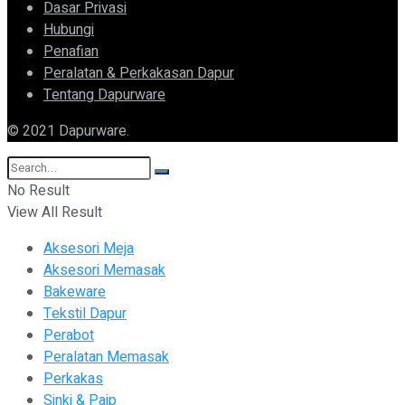
Dasar Privasi
Hubungi
Penafian
Peralatan & Perkakasan Dapur
Tentang Dapurware
© 2021 Dapurware.
No Result
View All Result
Aksesori Meja
Aksesori Memasak
Bakeware
Tekstil Dapur
Perabot
Peralatan Memasak
Perkakas
Sinki & Paip