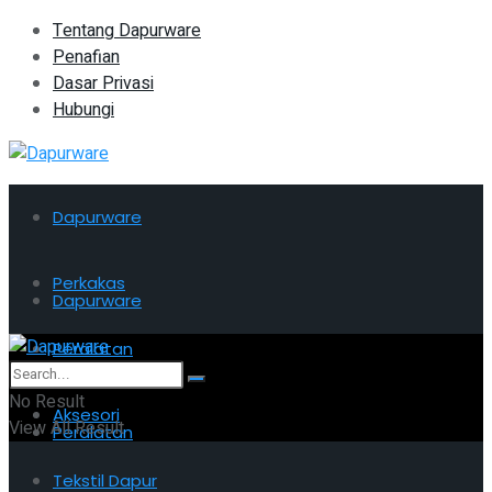
Tentang Dapurware
Penafian
Dasar Privasi
Hubungi
Dapurware
Perkakas
Dapurware
Peralatan
Perkakas
No Result
Aksesori
View All Result
Peralatan
Tekstil Dapur