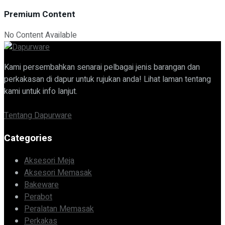
Premium Content
No Content Available
Kami persembahkan senarai pelbagai jenis barangan dan
perkakasan di dapur untuk rujukan anda! Lihat laman tentang
kami untuk info lanjut.
Tentang Dapurware
Categories
Aksesori Meja
Aksesori Memasak
Bakeware
Perabot
Peralatan Memasak
Perkakas