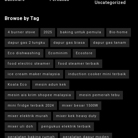
Uncategorized
Browse by Tag
4 burner stove
2025
baking untuk pemula
Bio-home
dapur gas 2 tungku
dapur gas biasa
dapur gas tanam
Eco dishwashing
Ecominim
Ecostore
food electric steamer
food steamer terbaik
ice cream maker malaysia
induction cooker mini terbaik
Koala Eco
mesin adun kek
mesin ais krim shopee malaysia
mesin pemerah tebu
mini fridge terbaik 2024
mixer besar 1500W
mixer elektrik murah
mixer kek heavy duty
mixer uli doh
pengukus elektrik terbaik
peralatan baking rumah
peralatan dapur moden