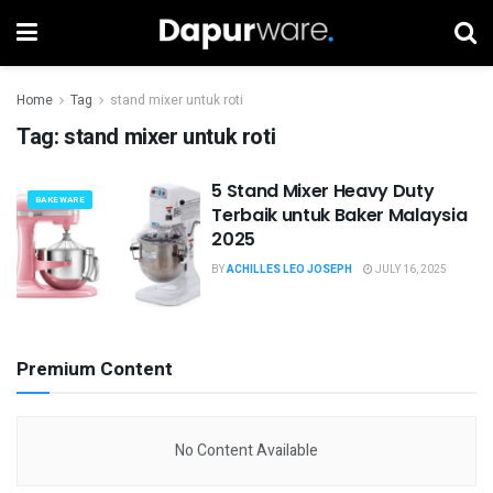
Home
Tag
stand mixer untuk roti
Tag:
stand mixer untuk roti
5 Stand Mixer Heavy Duty
BAKEWARE
Terbaik untuk Baker Malaysia
2025
BY
ACHILLES LEO JOSEPH
JULY 16, 2025
Premium Content
No Content Available