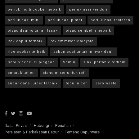
periuk multi cooker terbaik
periuk nasi kenduri
periuk nasi mini
periuk nasi pintar
periuk nasi restoran
pisau daging tahan lasak
pisau sembelih terbaik
Rak dapur terbaik
review mixer Malaysia
rice cooker terbaik
sabun cuci untuk minyak degil
Sabun pencuci pinggan
Shibui
sinki portable terbaik
smart kitchen
stand mixer untuk roti
sugar cane juicer terbaik
tebu juicer
Zero waste
Dasar Privasi
Hubungi
Penafian
Peralatan & Perkakasan Dapur
Tentang Dapurware