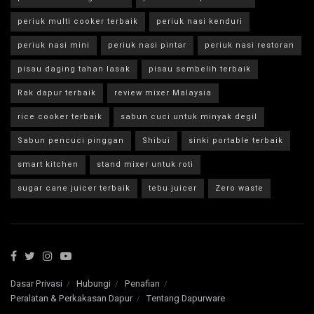
periuk multi cooker terbaik
periuk nasi kenduri
periuk nasi mini
periuk nasi pintar
periuk nasi restoran
pisau daging tahan lasak
pisau sembelih terbaik
Rak dapur terbaik
review mixer Malaysia
rice cooker terbaik
sabun cuci untuk minyak degil
Sabun pencuci pinggan
Shibui
sinki portable terbaik
smart kitchen
stand mixer untuk roti
sugar cane juicer terbaik
tebu juicer
Zero waste
Dasar Privasi
Hubungi
Penafian
Peralatan & Perkakasan Dapur
Tentang Dapurware