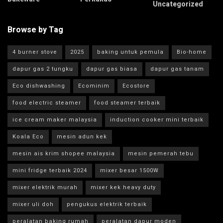
Uncategorized
Browse by Tag
4 burner stove
2025
baking untuk pemula
Bio-home
dapur gas 2 tungku
dapur gas biasa
dapur gas tanam
Eco dishwashing
Ecominim
Ecostore
food electric steamer
food steamer terbaik
ice cream maker malaysia
induction cooker mini terbaik
Koala Eco
mesin adun kek
mesin ais krim shopee malaysia
mesin pemerah tebu
mini fridge terbaik 2024
mixer besar 1500W
mixer elektrik murah
mixer kek heavy duty
mixer uli doh
pengukus elektrik terbaik
peralatan baking rumah
peralatan dapur moden