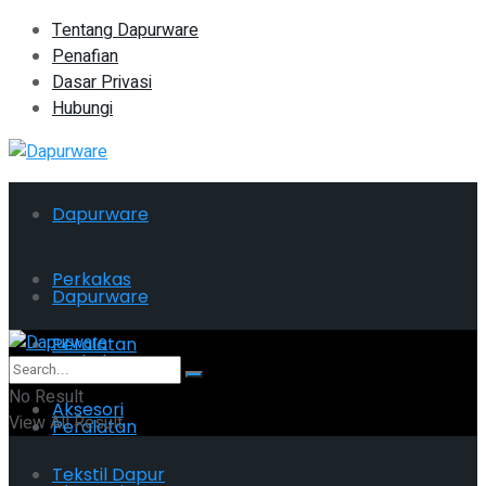
Tentang Dapurware
Penafian
Dasar Privasi
Hubungi
Dapurware
Perkakas
Dapurware
Peralatan
Perkakas
No Result
Aksesori
View All Result
Peralatan
Tekstil Dapur