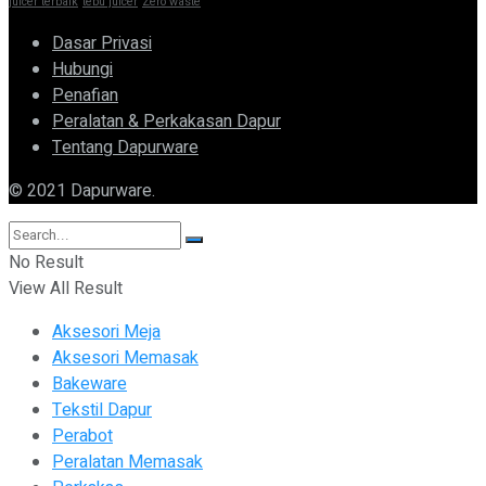
juicer terbaik
tebu juicer
Zero waste
Dasar Privasi
Hubungi
Penafian
Peralatan & Perkakasan Dapur
Tentang Dapurware
© 2021 Dapurware.
No Result
View All Result
Aksesori Meja
Aksesori Memasak
Bakeware
Tekstil Dapur
Perabot
Peralatan Memasak