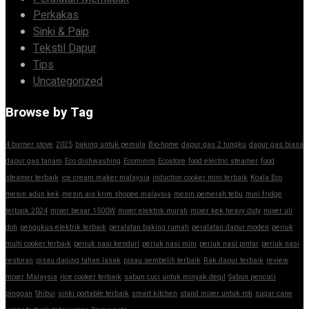
Perkakas
Sinki & Paip
Tekstil Dapur
Tips
Uncategorized
Browse by Tag
4 burner stove
2025
baking untuk pemula
Bio-home
dapur gas 2 tungku
dapur gas biasa
dapur gas tanam
Eco dishwashing
Ecominim
Ecostore
food electric steamer
food
steamer terbaik
ice cream maker malaysia
induction cooker mini terbaik
Koala Eco
mesin adun kek
mesin ais krim shopee malaysia
mesin pemerah tebu
mini fridge
terbaik 2024
mixer besar 1500W
mixer elektrik murah
mixer kek heavy duty
mixer uli
doh
pengukus elektrik terbaik
peralatan baking rumah
peralatan dapur moden
periuk
multi cooker terbaik
periuk nasi kenduri
periuk nasi mini
periuk nasi pintar
periuk nasi
restoran
pisau daging tahan lasak
pisau sembelih terbaik
Rak dapur terbaik
review
mixer Malaysia
rice cooker terbaik
sabun cuci untuk minyak degil
Sabun pencuci
pinggan
Shibui
sinki portable terbaik
smart kitchen
stand mixer untuk roti
sugar cane