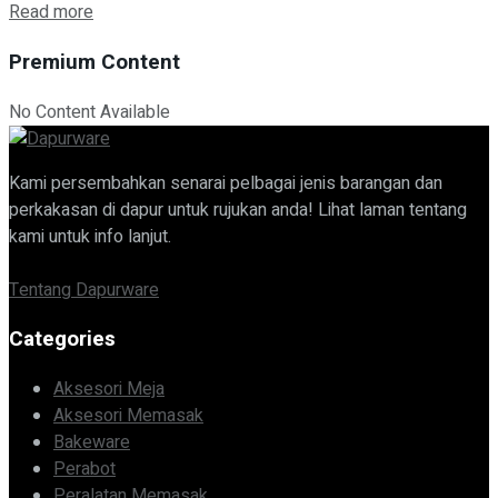
Read more
Premium Content
No Content Available
Kami persembahkan senarai pelbagai jenis barangan dan
perkakasan di dapur untuk rujukan anda! Lihat laman tentang
kami untuk info lanjut.
Tentang Dapurware
Categories
Aksesori Meja
Aksesori Memasak
Bakeware
Perabot
Peralatan Memasak