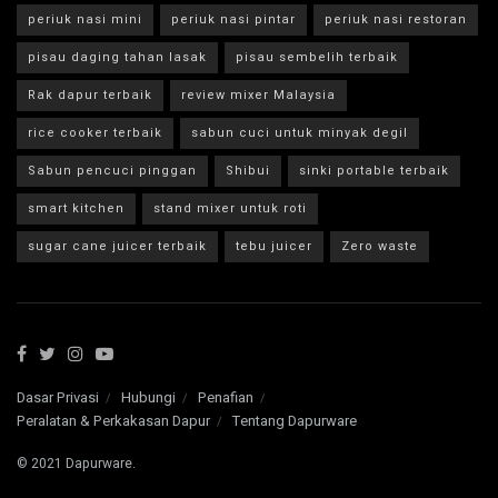
periuk nasi mini
periuk nasi pintar
periuk nasi restoran
pisau daging tahan lasak
pisau sembelih terbaik
Rak dapur terbaik
review mixer Malaysia
rice cooker terbaik
sabun cuci untuk minyak degil
Sabun pencuci pinggan
Shibui
sinki portable terbaik
smart kitchen
stand mixer untuk roti
sugar cane juicer terbaik
tebu juicer
Zero waste
Dasar Privasi
Hubungi
Penafian
Peralatan & Perkakasan Dapur
Tentang Dapurware
© 2021 Dapurware.