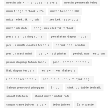
mesin ais krim shopee malaysia
mesin pemerah tebu
mini fridge terbaik 2024
mixer besar 1500W
mixer elektrik murah
mixer kek heavy duty
mixer uli doh
pengukus elektrik terbaik
peralatan baking rumah
peralatan dapur moden
periuk multi cooker terbaik
periuk nasi kenduri
periuk nasi mini
periuk nasi pintar
periuk nasi restoran
pisau daging tahan lasak
pisau sembelih terbaik
Rak dapur terbaik
review mixer Malaysia
rice cooker terbaik
sabun cuci untuk minyak degil
Sabun pencuci pinggan
Shibui
sinki portable terbaik
smart kitchen
stand mixer untuk roti
sugar cane juicer terbaik
tebu juicer
Zero waste