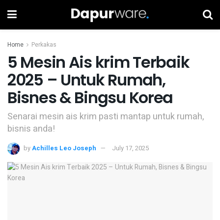
Home
Perkakas
5 Mesin Ais krim Terbaik
2025 – Untuk Rumah,
Bisnes & Bingsu Korea
Senarai mesin ais krim pasti mantap untuk rumah,
bisnis anda!
by
Achilles Leo Joseph
July 17, 2025