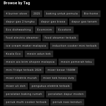
Browse by Tag
4 burner stove
2025
baking untuk pemula
Bio-home
dapur gas 2 tungku
dapur gas biasa
dapur gas tanam
Eco dishwashing
Ecominim
Ecostore
food electric steamer
food steamer terbaik
ice cream maker malaysia
induction cooker mini terbaik
Koala Eco
mesin adun kek
mesin ais krim shopee malaysia
mesin pemerah tebu
mini fridge terbaik 2024
mixer besar 1500W
mixer elektrik murah
mixer kek heavy duty
mixer uli doh
pengukus elektrik terbaik
peralatan baking rumah
peralatan dapur moden
periuk multi cooker terbaik
periuk nasi kenduri