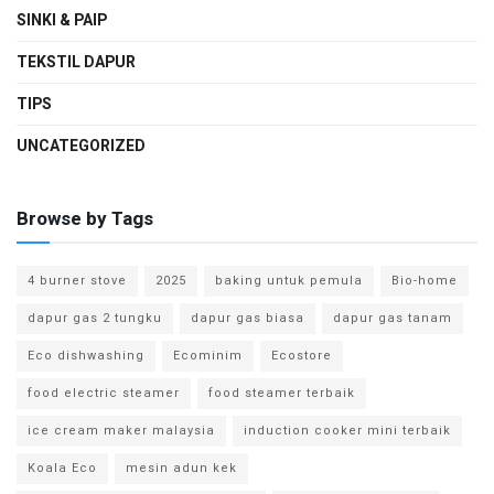
SINKI & PAIP
TEKSTIL DAPUR
TIPS
UNCATEGORIZED
Browse by Tags
4 burner stove
2025
baking untuk pemula
Bio-home
dapur gas 2 tungku
dapur gas biasa
dapur gas tanam
Eco dishwashing
Ecominim
Ecostore
food electric steamer
food steamer terbaik
ice cream maker malaysia
induction cooker mini terbaik
Koala Eco
mesin adun kek