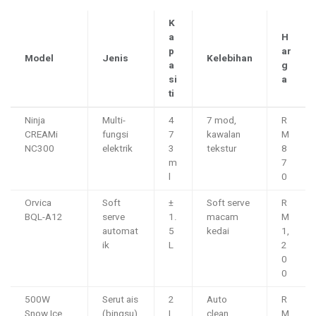
K
a
H
p
ar
Model
Jenis
Kelebihan
a
g
si
a
ti
Ninja
Multi-
4
7 mod,
R
CREAMi
fungsi
7
kawalan
M
NC300
elektrik
3
tekstur
8
m
7
l
0
Orvica
Soft
±
Soft serve
R
BQL-A12
serve
1.
macam
M
automat
5
kedai
1,
ik
L
2
0
0
500W
Serut ais
2
Auto
R
Snow Ice
(bingsu)
L
clean,
M