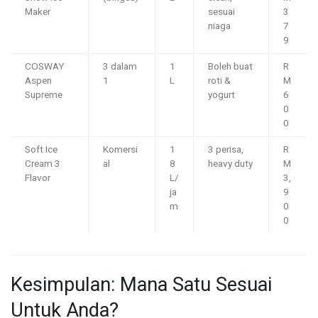
Maker
sesuai
3
niaga
7
9
COSWAY
3 dalam
1
Boleh buat
R
Aspen
1
L
roti &
M
Supreme
yogurt
6
0
0
Soft Ice
Komersi
1
3 perisa,
R
Cream 3
al
8
heavy duty
M
Flavor
L/
3,
ja
9
m
0
0
Kesimpulan: Mana Satu Sesuai
Untuk Anda?